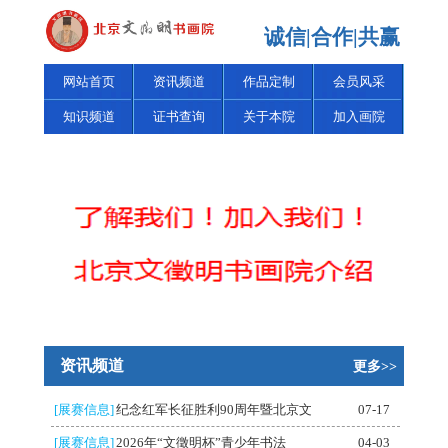
诚信|合作|共赢
网站首页
资讯频道
作品定制
会员风采
知识频道
证书查询
关于本院
加入画院
资讯频道
更多>>
[展赛信息]
纪念红军长征胜利90周年暨北京文
07-17
[展赛信息]
2026年“文徵明杯”青少年书法
04-03