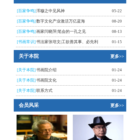
[百家争鸣]
浑穆之中见风神
05-22
[百家争鸣]
数字文化产业激活万亿蓝海
08-20
[百家争鸣]
画家闫晓萍|笔会的一孔之见
08-13
[书画常识]
书法家张培文|工欲善其事、必先利
01-15
关于本院
更多>>
[关于本院]
书画院介绍
01-24
[关于本院]
书画院文化
01-24
[关于本院]
联系方式
01-24
会员风采
更多>>