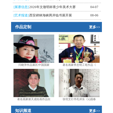
[展赛信息]
2026年文徵明杯青少年美术大赛
04-07
[艺术报道]
西安碑林海峡两岸临书展开展
08-06
作品定制
更多>>
闫晓萍作品展区|中国国家
著名画家李忠明工笔作品《
著名画家谢天成绘画作品欣
张培文行书毛泽东《沁园春
知识频道
更多>>