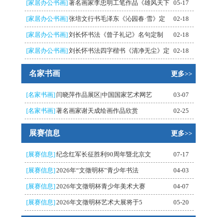
[家居办公书画]
著名画家李忠明工笔作品《雄风天下
05-17
[家居办公书画]
张培文行书毛泽东《沁园春·雪》定
02-18
[家居办公书画]
刘长怀书法《曾子礼记》名句定制
02-18
[家居办公书画]
刘长怀书法四字楷书《清净无尘》定
02-18
名家书画
更多>>
[名家书画]
闫晓萍作品展区|中国国家艺术网艺
03-07
[名家书画]
著名画家谢天成绘画作品欣赏
02-25
展赛信息
更多>>
[展赛信息]
纪念红军长征胜利90周年暨北京文
07-17
[展赛信息]
2026年“文徵明杯”青少年书法
04-03
[展赛信息]
2026年文徵明杯青少年美术大赛
04-07
[展赛信息]
2026年文徵明杯艺术大展将于5
05-20