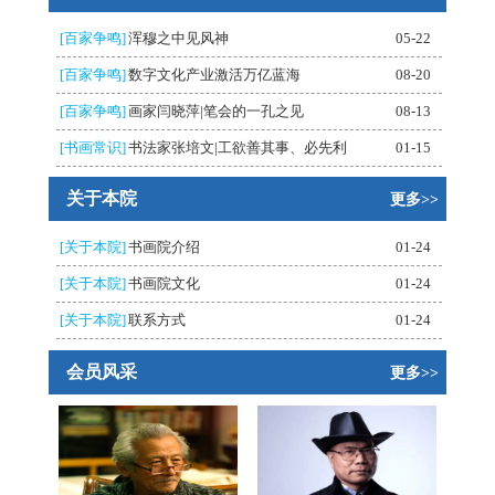
[百家争鸣]
浑穆之中见风神
05-22
[百家争鸣]
数字文化产业激活万亿蓝海
08-20
[百家争鸣]
画家闫晓萍|笔会的一孔之见
08-13
[书画常识]
书法家张培文|工欲善其事、必先利
01-15
关于本院
更多>>
[关于本院]
书画院介绍
01-24
[关于本院]
书画院文化
01-24
[关于本院]
联系方式
01-24
会员风采
更多>>