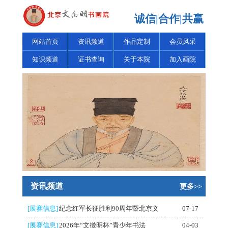
诚信|合作|共赢
网站首页
资讯频道
作品定制
会员风采
知识频道
证书查询
关于本院
加入画院
资讯频道
更多>>
[展赛信息]
纪念红军长征胜利90周年暨北京文
07-17
[展赛信息]
2026年“文徵明杯”青少年书法
04-03