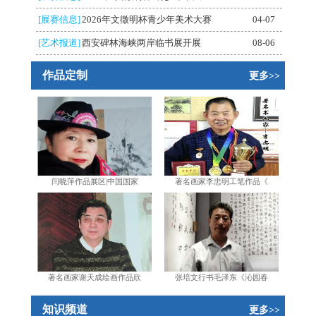
[展赛信息]
2026年文徵明杯青少年美术大赛
04-07
[艺术报道]
西安碑林海峡两岸临书展开展
08-06
作品定制
更多>>
闫晓萍作品展区|中国国家
著名画家李忠明工笔作品《
著名画家谢天成绘画作品欣
张培文行书毛泽东《沁园春
知识频道
更多>>