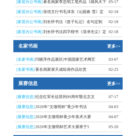
[家居办公书画]
著名画家李忠明工笔作品《雄风天下
05-17
[家居办公书画]
张培文行书毛泽东《沁园春·雪》定
02-18
[家居办公书画]
刘长怀书法《曾子礼记》名句定制
02-18
[家居办公书画]
刘长怀书法四字楷书《清净无尘》定
02-18
名家书画
更多>>
[名家书画]
闫晓萍作品展区|中国国家艺术网艺
03-07
[名家书画]
著名画家谢天成绘画作品欣赏
02-25
展赛信息
更多>>
[展赛信息]
纪念红军长征胜利90周年暨北京文
07-17
[展赛信息]
2026年“文徵明杯”青少年书法
04-03
[展赛信息]
2026年文徵明杯青少年美术大赛
04-07
[展赛信息]
2026年文徵明杯艺术大展将于5
05-20